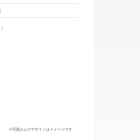
武
５）
※写真およびデザインはイメージです