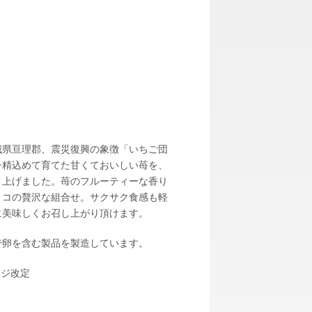
城県亘理郡、震災復興の象徴「いちご団
丹精込めて育てた甘くておいしい苺を、
き上げました。苺のフルーティーな香り
ョコの贅沢な組合せ。サクサク食感も軽
に美味しくお召し上がり頂けます。
で卵を含む製品を製造しています。
ージ改定