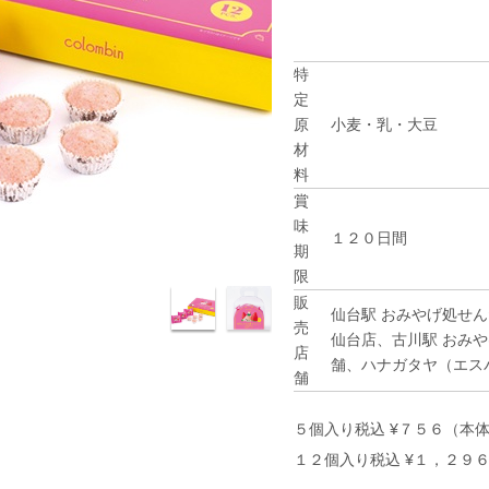
特
定
原
小麦・乳・大豆
材
料
賞
味
１２０日間
期
限
販
仙台駅 おみやげ処せ
売
仙台店、古川駅 おみや
店
舗、ハナガタヤ（エスパ
舗
５個入り税込 ¥７５６（本
１２個入り税込 ¥１，２９