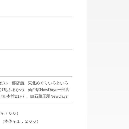
んだい一部店舗、東北めぐりいろといろ
げ処ふるかわ、仙台駅NewDays一部店
ル本館B1F）、白石蔵王駅NewDays
体￥７００）
６（本体￥１，２００）