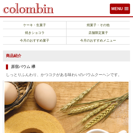
MENU
ケーキ・生菓子
焼菓子・その他
焼きショコラ
店舗限定菓子
今月のおすすめ菓子
今月のおすすめメニュー
商品紹介
原宿バウム 欅
しっとりふんわり、かつコクがある味わいのバウムクーヘンです。