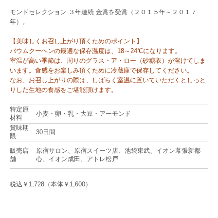
モンドセレクション ３年連続 金賞を受賞（２０１５年～２０１７
年）。
【美味しくお召し上がり頂くためのポイント】
バウムクーヘンの最適な保存温度は、
18～24℃になります。
室温が高い季節は、周りのグラス・ア・ロー（砂糖衣）が溶けてしま
います。食感をお楽しみ頂くために冷蔵庫で保存してください。
なお、お召し上がりの際は、しばらく室温に置いていただくとしっと
りした生地の食感をご堪能頂けます。
特定原
小麦・卵・乳・大豆・アーモンド
材料
賞味期
30日間
限
販売店
原宿サロン、原宿スイーツ店、池袋東武、イオン幕張新都
舗
心、イオン成田、アトレ松戸
税込￥1,728（本体￥1,600）