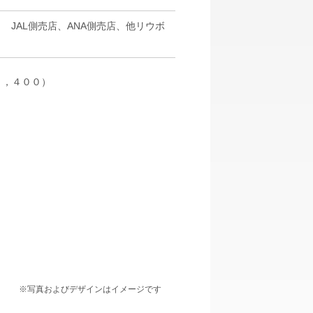
 JAL側売店、ANA側売店、他リウボ
１，４００）
※写真およびデザインはイメージです